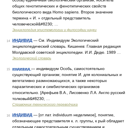
особь) единичный биологический организм, носитель
общих генотипических и фенотипических свойств
биологического вида Homo sapiens. Второе значение
термина « И. » отдельный представитель
человеческой&#8230; …
Энциклопедия эпистемологии и философии науки
ИНДИВИД
— См. Индивидуум Экологический
14
энциклопедический словарь. Кишинев: Главная редакция
Молдавской советской энциклопедии. И.И. Дедю. 1989 …
Экологический словарь
индивид
— индивидуум Особь, самостоятельно
15
существующий организм; понятие И. для колониальных и
вегетативно размножающихся, а также некоторых
паразитических и симбиотических организмов
относительно. [Арефьев В.А., Лисовенко Л.А. Англо русский
толковый&#8230; …
Справочник технического переводчика
ИНДИВИД
— [от лат. individuum неделимое], понятие,
16
обозначающее представителя к. л. группы, к рый обладает
отдельным самостоятельным существованием и