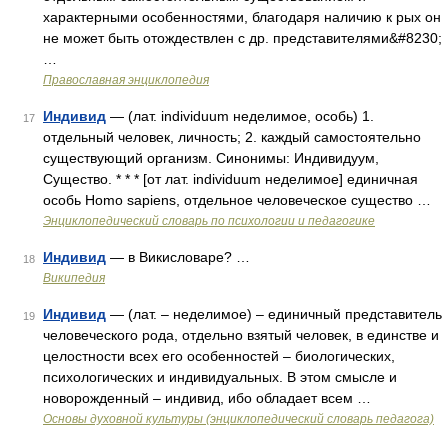
характерными особенностями, благодаря наличию к рых он
не может быть отождествлен с др. представителями&#8230;
…
Православная энциклопедия
Индивид
— (лат. individuum неделимое, особь) 1.
17
отдельный человек, личность; 2. каждый самостоятельно
существующий организм. Синонимы: Индивидуум,
Существо. * * * [от лат. individuum неделимое] единичная
особь Homo sapiens, отдельное человеческое существо …
Энциклопедический словарь по психологии и педагогике
Индивид
— в Викисловаре? …
18
Википедия
Индивид
— (лат. – неделимое) – единичный представитель
19
человеческого рода, отдельно взятый человек, в единстве и
целостности всех его особенностей – биологических,
психологических и индивидуальных. В этом смысле и
новорожденный – индивид, ибо обладает всем …
Основы духовной культуры (энциклопедический словарь педагога)