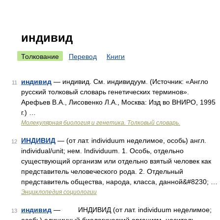
индивид
Толкование
Перевод
Книги
индивид
— индивид. См. индивидуум. (Источник: «Англо
11
русский толковый словарь генетических терминов».
Арефьев В.А., Лисовенко Л.А., Москва: Изд во ВНИРО, 1995
г.) …
Молекулярная биология и генетика. Толковый словарь.
ИНДИВИД
— (от лат. individuum неделимое, особь) англ.
12
individual/unit; нем. Individuum. 1. Особь, отдельно
существующий организм или отдельно взятый человек как
представитель человеческого рода. 2. Отдельный
представитель общества, народа, класса, данной&#8230; …
Энциклопедия социологии
индивид
— ИНДИВИД (от лат. individuum неделимое;
13