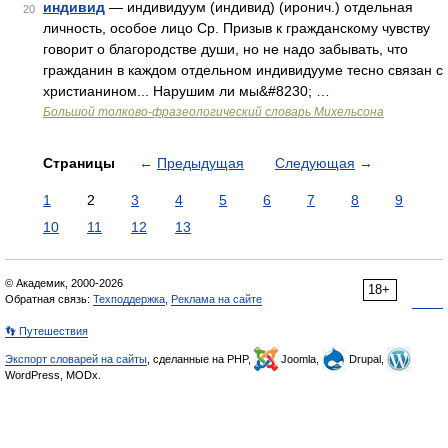
индивид
— индивидуум (индивид) (иронич.) отдельная
20
личность, особое лицо Ср. Призыв к гражданскому чувству
говорит о благородстве души, но не надо забывать, что
гражданин в каждом отдельном индивидууме тесно связан с
христианином... Нарушим ли мы&#8230; …
Большой толково-фразеологический словарь Михельсона
Страницы
←
Предыдущая
Следующая
→
1
2
3
4
5
6
7
8
9
10
11
12
13
© Академик, 2000-2026
18+
Обратная связь:
Техподдержка
,
Реклама на сайте
👣 Путешествия
Экспорт словарей на сайты
, сделанные на PHP,
Joomla,
Drupal,
WordPress, MODx.